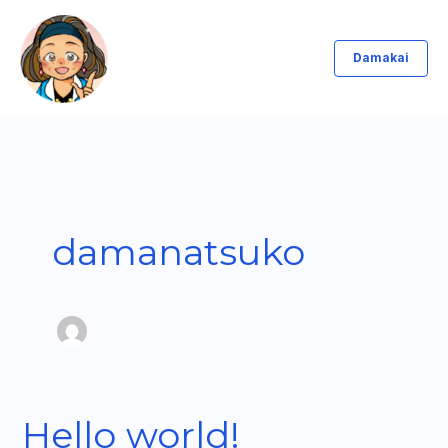
内
容
Damakai
を
ス
キ
ッ
プ
damanatsuko
Hello world!
Hello